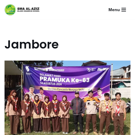
Menu
Lompat
ke
konten
Jambore