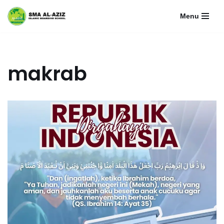
Menu
Lompat
ke
konten
makrab