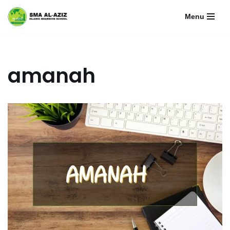
Menu
Lompat
ke
konten
amanah