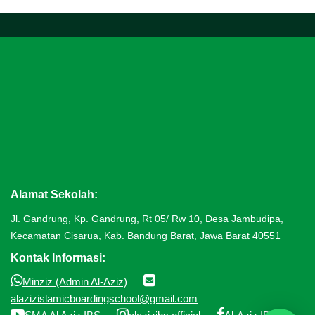
google map embed
Alamat Sekolah:
Jl. Gandrung, Kp. Gandrung, Rt 05/ Rw 10, Desa Jambudipa,
Kecamatan Cisarua, Kab. Bandung Barat, Jawa Barat 40551
Kontak Informasi:


Minziz (Admin Al-Aziz)
alazizislamicboardingschool@gmail.com


