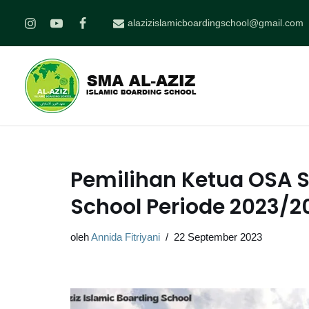
alazizislamicboardingschool@gmail.com
Lompat
ke
konten
Pemilihan Ketua OSA S
School Periode 2023/2
oleh
Annida Fitriyani
22 September 2023