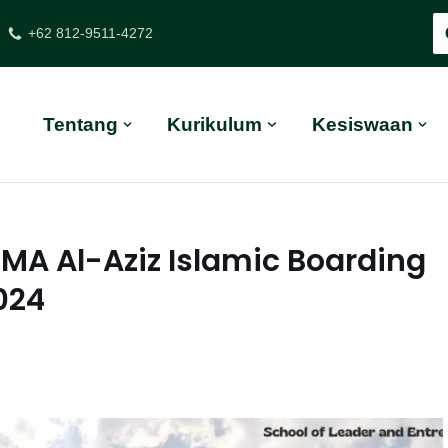
+62 812-9511-4272
Tentang
Kurikulum
Kesiswaan
MA Al-Aziz Islamic Boarding
024