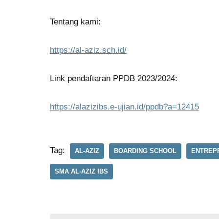
Tentang kami:
https://al-aziz.sch.id/
Link pendaftaran PPDB 2023/2024:
https://alazizibs.e-ujian.id/ppdb?a=12415
Tag:
AL-AZIZ
BOARDING SCHOOL
ENTREP
SMA AL-AZIZ IBS