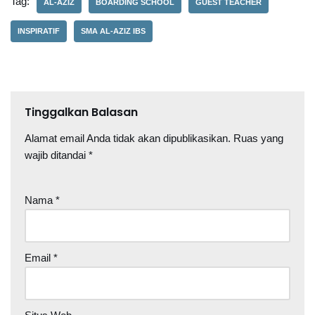
Tag:
AL-AZIZ
BOARDING SCHOOL
GUEST TEACHER
INSPIRATIF
SMA AL-AZIZ IBS
Tinggalkan Balasan
Alamat email Anda tidak akan dipublikasikan.
Ruas yang
wajib ditandai
*
Nama
*
Email
*