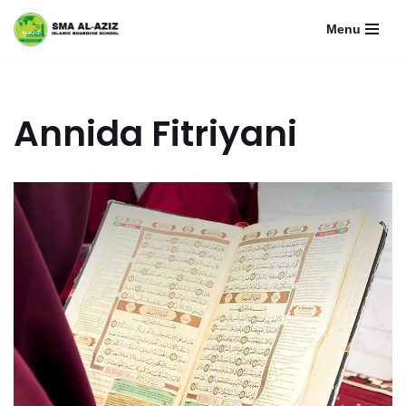
Menu
Lompat
ke
konten
Annida Fitriyani